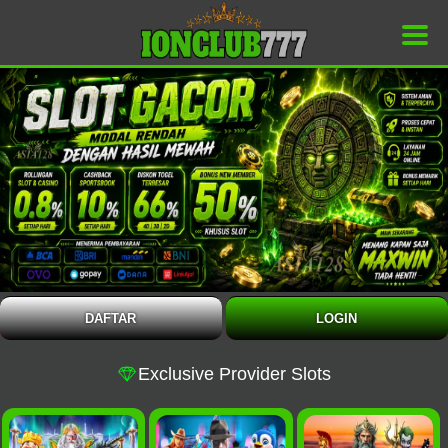
DAFTAR
LOGIN
Exclusive Provider Slots