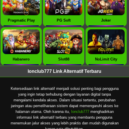
Pragmatic Play
PG Soft
Joker
Habanero
Slot88
NoLimit City
Ionclub777 Link Alternatif Terbaru
Ketersediaan link alternatif menjadi solusi penting bagi pengguna
yang ingin tetap terhubung dengan layanan digital tanpa
mengalami kendala akses. Dalam situasi tertentu, perubahan
jaringan atau pemeliharaan sistem dapat memengaruhi akses ke
halaman utama. Oleh karena itu,
Ionclub777
menghadirkan
informasi link alternatif terbaru yang membantu pengguna
menemukan jalur akses yang lebih praktis dan mudah digunakan
kapan saja dibutuhkan.